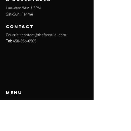
Lun-Ven: 9AM à 5PM
Sat-Sun: Fermé
Contact
Courriel:
contact@thefansfuel.com
Tel:
450-956-0505
Menu
À propos
Équipe
Acceuil
Contact
Accessibilité